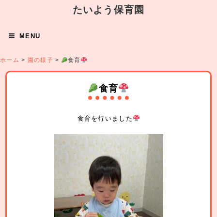
たいよう保育園
MENU
ホーム
>
園の様子
>
食育
食育
食育を行いました