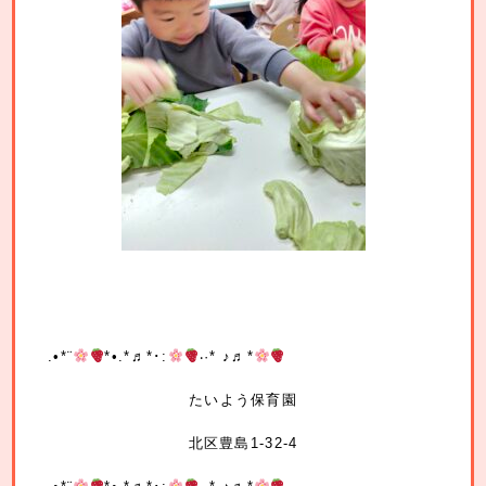
.•*¨
*•.*♬*･:
‧·* ♪♬*
たいよう保育園
北区豊島1-32-4