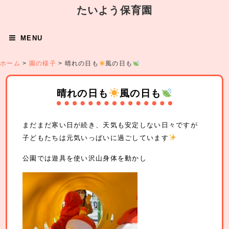
たいよう保育園
MENU
ホーム
>
園の様子
>
晴れの日も
風の日も
晴れの日も
風の日も
まだまだ寒い日が続き、天気も安定しない日々ですが
子どもたちは元気いっぱいに過ごしています
公園では遊具を使い沢山身体を動かし