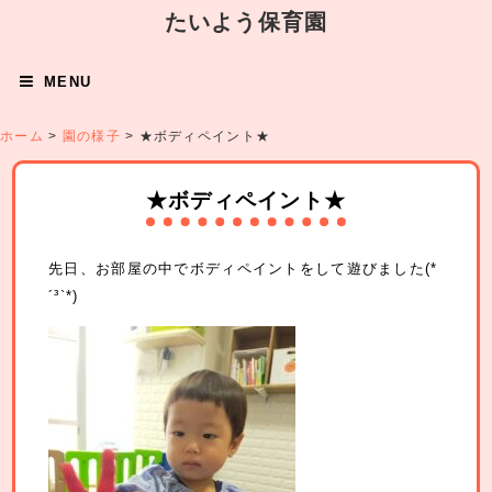
たいよう保育園
MENU
ホーム
>
園の様子
>
★ボディペイント★
★ボディペイント★
先日、お部屋の中でボディペイントをして遊びました(*
´³`*)